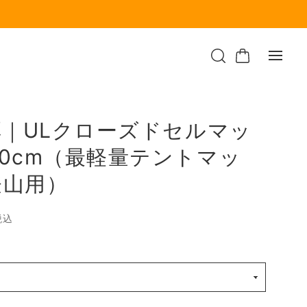
2厚｜ULクローズドセルマッ
60cm（最軽量テントマッ
登山用）
税込