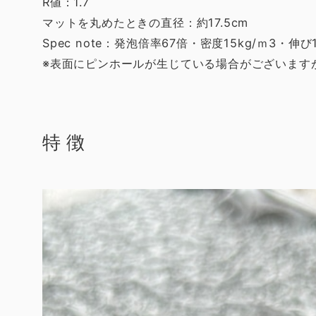
R値：1.7
マットを丸めたときの直径：約17.5cm
Spec note：発泡倍率67倍・密度15kg/ｍ3・伸び1
※表面にピンホールが生じている場合がございます
特徴