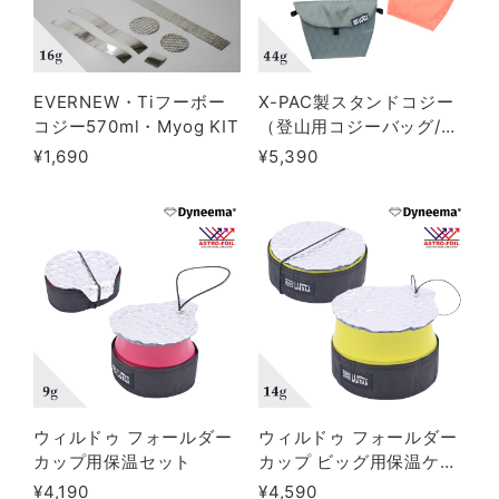
EVERNEW・Tiフーボー
X-PAC製スタンドコジー
コジー570ml・Myog KIT
（登山用コジーバッグ/ジ
ップロック飯用保温ケー
¥1,690
¥5,390
ス/アストロフォイル）
ウィルドゥ フォールダー
ウィルドゥ フォールダー
カップ用保温セット
カップ ビッグ用保温ケー
ス・蓋
¥4,190
¥4,590