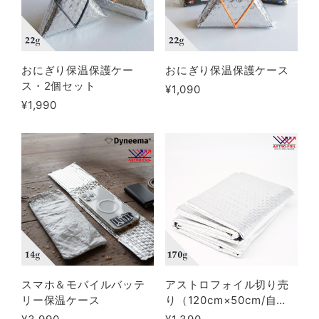
おにぎり保温保護ケー
おにぎり保温保護ケース
ス・2個セット
¥1,090
¥1,990
スマホ＆モバイルバッテ
アストロフォイル切り売
リー保温ケース
り（120cm×50cm/自
作/MYOG/コジー材料/ア