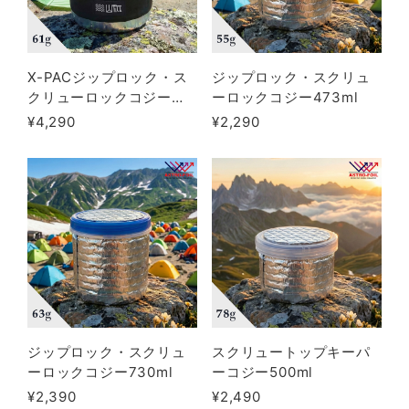
X-PACジップロック・ス
ジップロック・スクリュ
クリューロックコジー
ーロックコジー473ml
（473ml/クッカー/保温
¥4,290
¥2,290
ジャー/アストロフォイル/
コジー/登山/カップラーメ
ン）
ジップロック・スクリュ
スクリュートップキーパ
ーロックコジー730ml
ーコジー500ml
¥2,390
¥2,490