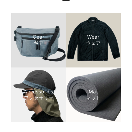
つけてしまう懸念がございます。 当製品
は肌への負担を少なくすることを考慮し
た素材を使用しておりますので、ご自宅
などでの用途に合わせて快適にお使いい
ただければ幸いです。 いただいたご意見
は、用途に合わせた適切な商品選びがで
Gear
Wear
きるよう、今後のご案内の参考にさせて
ギア
ウェア
いただきます。 今後ともどうぞよろしく
お願いいたします。
Accessories
Mat
アクセサリー
マット