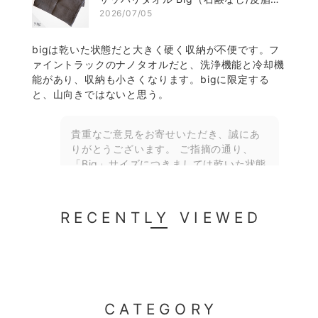
2026/07/05
bigは乾いた状態だと大きく硬く収納が不便です。フ
ァイントラックのナノタオルだと、洗浄機能と冷却機
能があり、収納も小さくなります。bigに限定する
と、山向きではないと思う。
貴重なご意見をお寄せいただき、誠にあ
りがとうございます。 ご指摘の通り、
「Big」サイズにつきましては乾いた状態
での硬さや大きさがあるため、登山への
携行よりも、ご自宅での日常使いにより
適した商品となっております。参考です
RECENTLY VIEWED
が、Bigタオルをご希望のサイズにカット
いただき、山へ携行されている方もいら
っしゃいますのでご検討ください。 ま
た、比較に挙げていただいたナノタオル
のようなポリエステルファイバーを用い
た製品は、収納が小さく機能的である反
CATEGORY
面、繊維の特性上、摩擦によって肌を傷