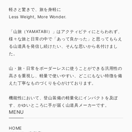
願い申し上げます。
軽さと驚きで、旅を身軽に
Less Weight, More Wonder.
「山旅（YAMATABI）」はアクティビティにとらわれず、
山旅 ダイニーマ製 EASYワイドオープン スタッフサックS【巾着/ケース】
様々な旅と日常の中で「あって良かった」と思ってもらえ
2024/04/01
る山道具を発信し続けたい、そんな思いから名付けまし
た。
とどきました ありがとうございます
山・旅・日常をボーダーレスに使うことができる汎用性の
高さを重視し、軽量で使いやすい、どこにもない特徴を備
山旅 ダイニーマ製 EASYワイドオープン スタッフサックS【巾着/ケース】
えた丁寧なものづくりを心がけております。
2024/02/05
機能性において、登山装備の軽量化にインパクトを及ぼ
す、かゆいところに手が届く山道具メーカーです。
MENU
HOME