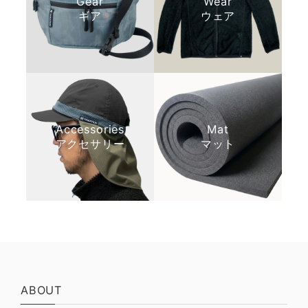
Gear
Wear
山旅 ダイニーマ製 EASYワイドオープン スタッフサックS【巾着/ケース】
ギア
ウェア
2024/05/06
5月1日発送連絡があり6日現在手元に届いておりませ
ん。 こちらから郵便局には確認取れないので、そち
らで確認してもらえないでしょうか？ よろしくお願
いします。
Accessories
Mat
以前は商品のお届けまでにお時間を頂戴
アクセサリー
マット
してしまい、ご不安な思いをさせてしま
ったこともあったかと存じます。ご不便
をおかけし、誠に申し訳ございませんで
した。 皆様からのお声を真摯に受け止
め、現在は発送体制を大幅に見直してお
ります。 午前中までのご注文は「当
日」、午後のご注文につきましても「翌
日」には発送の手配を完了し、より早く
確実にお手元へお届けできるよう改善い
たしました。 これからも安心してお買い
ABOUT
物をお楽しみいただけるよう努めてまい
りますので、今後ともどうぞよろしくお