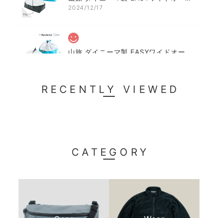
2024/12/17
山旅 ダイニーマ製 EASYワイドオープン スタッフサックS（巾着/ケース）
2024/09/24
チタンマグ２００cc2個、小皿、行動食ゼリー、コー
RECENTLY VIEWED
ヒーパック、小タオルなどまだまだ入ります。テーブ
ルに置いてロックを解除する事なく広く開けれて、自
立するので中の物を取り出しやすく、閉めるのも簡単
に出来ます。アイデア物です。
CATEGORY
山旅 ダイニーマ製 EASYワイドオープン スタッフサックS【巾着/ケース】
2024/06/09