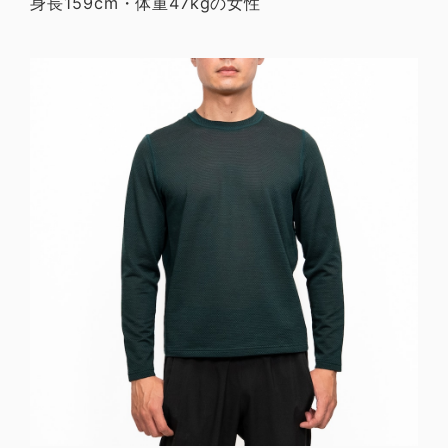
身長159cm・体重47kgの女性