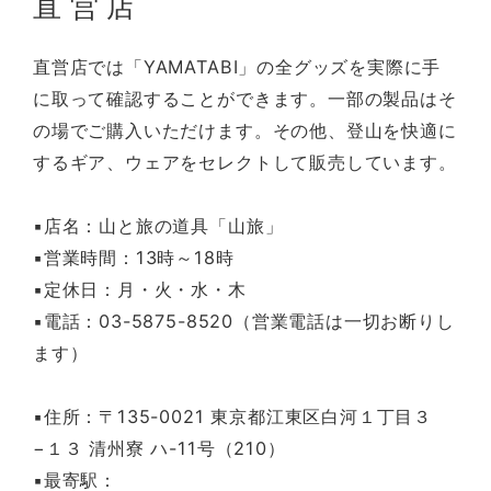
直営店
直営店では「YAMATABI」の全グッズを実際に手
に取って確認することができます。一部の製品はそ
の場でご購入いただけます。その他、登山を快適に
するギア、ウェアをセレクトして販売しています。
▪️店名：山と旅の道具「山旅」
▪️営業時間：13時～18時
▪️定休日：月・火・水・木
▪️電話：03-5875-8520（営業電話は一切お断りし
ます）
▪️住所：〒135-0021 東京都江東区白河１丁目３
−１３ 清州寮 ハ-11号（210）
▪️最寄駅：