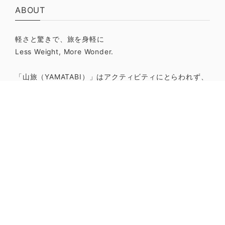
ABOUT
軽さと驚きで、旅を身軽に
Less Weight, More Wonder.
「山旅（YAMATABI）」はアクティビティにとらわれず、
様々な旅と日常の中で「あって良かった」と思ってもらえ
る山道具を発信し続けたい、そんな思いから名付けまし
た。
山・旅・日常をボーダーレスに使うことができる汎用性の
高さを重視し、軽量で使いやすい、どこにもない特徴を備
えた丁寧なものづくりを心がけております。
機能性において、登山装備の軽量化にインパクトを及ぼ
す、かゆいところに手が届く山道具メーカーです。
MENU